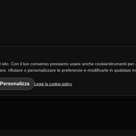
Andrea Catavolo Show
30 luglio 2026
Andrea Catavolo Show
 sito. Con il tuo consenso possiamo usare anche cookie/strumenti per a
ettare, rifiutare o personalizzare le preferenze e modificarle in qualsiasi
Personalizza
Leggi la cookie policy
Andrea Catavolo Show
29 luglio 2026
Andrea Catavolo Show
/
PRIVACY E CONDIZIONI SITO
LO