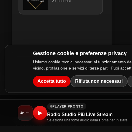
31 podcast
Gestione cookie e preferenze privacy
Usiamo cookie tecnici necessari al funzionamento del
vicino, profilazione e servizi di terze parti. Puoi acc
Accetta tutto
Rifiuta non necessari
PLAYER PRONTO
▶
Radio Studio Più Live Stream
COPYRIGHT 2026
Seleziona una fonte audio dalla Home per iniziare
RADIO STUDIO PIÙ S.R.L.
LA DANCE STATION D'ITALIA