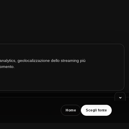
Audio
nalytics, geolocalizzazione dello streaming più
 momento.
Audio
⌄
Home
Scegli fonte
/
/
GHI
PREVENTIVI SPOT E SERATE
PREFERENZE COOKIE