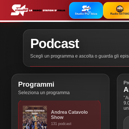
Studio Piu' Ibiza
Radio 60708
Podcast
Scegli un programma e ascolta o guarda gli episo
Programmi
Pr
A
Seleziona un programma
"A
9.
un
Andrea Catavolo
Show
131 podcast