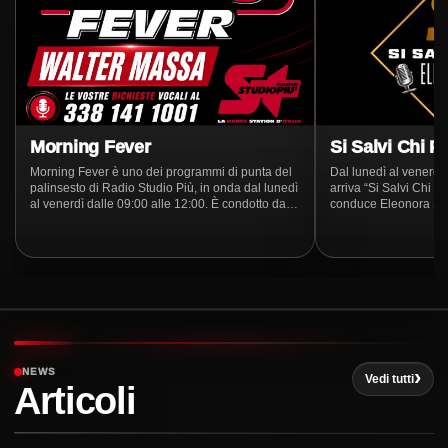
Morning Fever
Si Salvi Chi P
Morning Fever è uno dei programmi di punta del
Dal lunedì al venerdì,
palinsesto di Radio Studio Più, in onda dal lunedì
arriva “Si Salvi Chi P
al venerdì dalle 09:00 alle 12:00. È condotto dal
conduce Eleonora Salvi. Un prog
vocalist e speaker Walter Massa
radiofonico dove i veri
rifugio perfetto per c
routine quotidiana, t
dibattiti frizzanti su te
tutto ciò che fa parla
Ogni giorno, inoltre, 
seleziona per noi le m
momento, creando un
nuova tutta da vivere.
una sana follia… ben
NEWS
Vedi tutti
Articoli