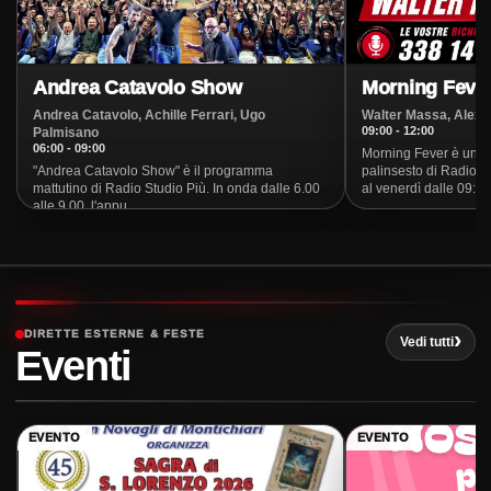
Ascolta ora
Radio Studio Piu' - Reggio Emilia & Modena
Andrea Catavolo Show
Morning Feve
Ascolta ora
Andrea Catavolo, Achille Ferrari, Ugo
Walter Massa, Alex C
09:00 - 12:00
Palmisano
Radio Studio Piu' - Global
06:00 - 09:00
Morning Fever è uno 
Ascolta ora
"Andrea Catavolo Show" è il programma
palinsesto di Radio St
mattutino di Radio Studio Più. In onda dalle 6.00
al venerdì dalle 09:00.
alle 9.00, l'appu...
DIRETTE ESTERNE & FESTE
Vedi tutti
Eventi
EVENTO
EVENTO