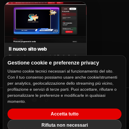
Il nuovo sito web
E' online il nuovo sito web di Radio Studio
Più!
Gestione cookie e preferenze privacy
Usiamo cookie tecnici necessari al funzionamento del sito.
Con il tuo consenso possiamo usare anche cookie/strumenti
per analytics, geolocalizzazione dello streaming più vicino,
profilazione e servizi di terze parti. Puoi accettare, rifiutare o
personalizzare le preferenze e modificarle in qualsiasi
momento.
COPYRIGHT 2026
RADIO STUDIO PIÙ S.R.L.
Accetta tutto
LA DANCE STATION D'ITALIA
Rifiuta non necessari
/
/
PRIVACY E CONDIZIONI SITO
LOGHI