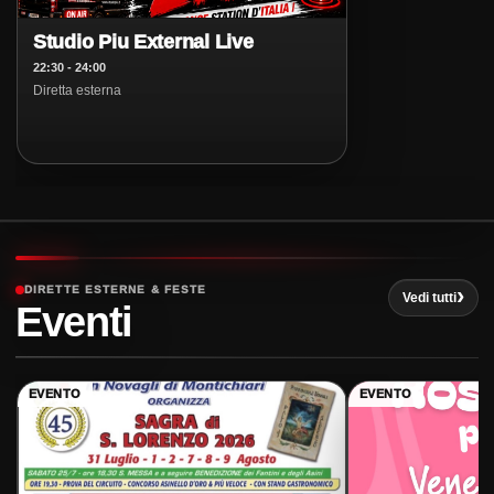
Radio Studio Piu' - Reggio Emilia & Modena
Studio Piu External Live
Ascolta ora
22:30 - 24:00
Diretta esterna
Radio Studio Piu' - Global
Ascolta ora
DIRETTE ESTERNE & FESTE
Vedi tutti
Eventi
EVENTO
EVENTO