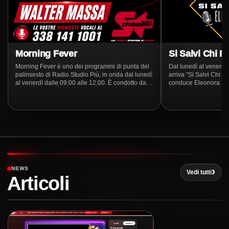
Morning Fever
Si Salvi Chi P
Morning Fever è uno dei programmi di punta del
Dal lunedì al venerdì,
palinsesto di Radio Studio Più, in onda dal lunedì
arriva “Si Salvi Chi P
al venerdì dalle 09:00 alle 12:00. È condotto dal
conduce Eleonora Salvi. Un prog
vocalist e speaker Walter Massa
radiofonico dove i veri
rifugio perfetto per c
routine quotidiana, t
dibattiti frizzanti su te
tutto ciò che fa parla
Ogni giorno, inoltre, 
seleziona per noi le m
momento, creando un
nuova tutta da vivere.
una sana follia… ben
NEWS
Vedi tutti
Articoli