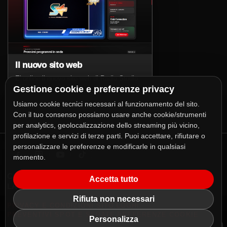
Il nuovo sito web
E' online il nuovo sito web di Radio Studio
Più!
Gestione cookie e preferenze privacy
Usiamo cookie tecnici necessari al funzionamento del sito.
Con il tuo consenso possiamo usare anche cookie/strumenti
per analytics, geolocalizzazione dello streaming più vicino,
profilazione e servizi di terze parti. Puoi accettare, rifiutare o
personalizzare le preferenze e modificarle in qualsiasi
momento.
COPYRIGHT 2026
RADIO STUDIO PIÙ S.R.L.
Accetta tutto
LA DANCE STATION D'ITALIA
Rifiuta non necessari
/
/
PRIVACY E CONDIZIONI SITO
LOGHI
/
PREVENTIVI SPOT E SERATE
PREFERENZE COOKIE
Personalizza